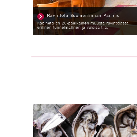
o
Ravintola Casa Mare / Tallberg II -
kabinetti
lasta
Kabinetti on 14 hengelle sopiva kokoustila, jossa
sopii hienosti järjestettäväksi myös erilaiset juhlat.