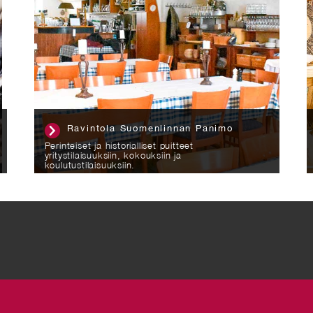
Viaporin Deli & Café
Tervetuloa nauttimaan laajan valikoimamme
herkuista paikan päällä tai nouda mukaan