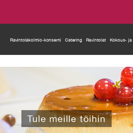
modal-check
Ravintolakolmio-konserni
Catering
Ravintolat
Kokous- ja j
Tule meille töihin