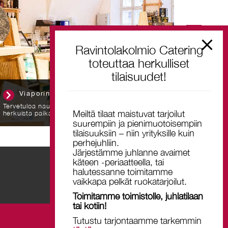
Ravintolakolmio Catering
toteuttaa herkulliset
tilaisuudet!
Ravintola Casa Mare
Ra
Ravintola Casa Maressa lämpimän kodikas ja
Weeruska
Meiltä tilaat maistuvat tarjoilut
tuttavallisen välitön tunnelma tervehtii sisääntulijaa
jotka ov
jo ovelta.
suurempiin ja pienimuotoisempiin
tilaisuuksiin – niin yrityksille kuin
perhejuhliin.
Järjestämme juhlanne avaimet
käteen -periaatteella, tai
halutessanne toimitamme
TILAA UUTISKIRJE
vaikkapa pelkät ruokatarjoilut.
Toimitamme toimistolle, juhlatilaan
tai kotiin!
Tutustu tarjontaamme tarkemmin