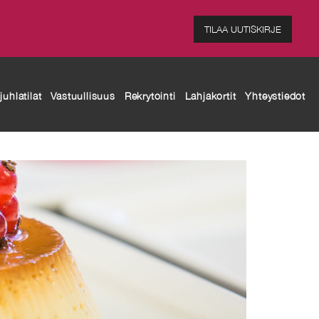
TILAA UUTISKIRJE
uhlatilat
Vastuullisuus
Rekrytointi
Lahjakortit
Yhteystiedot