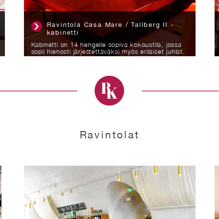
Ravintola Casa Mare / Tallberg I -
kabinetti
14 hengen Tallberg I -kabinetti on kokous- ja
juhlatilakäyttöön räätälöity tila.
Ravintolat