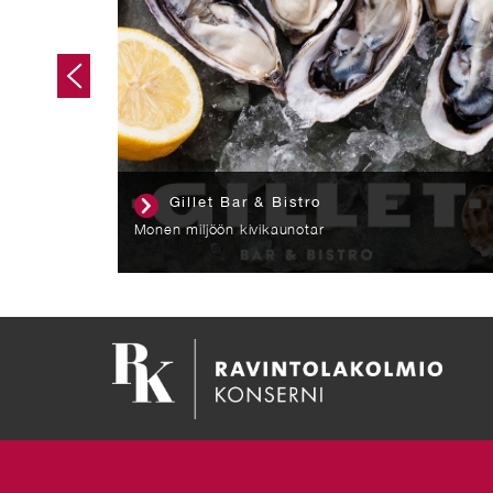
Ravintola Suomenlinnan Panimo
Perinteiset ja historialliset puitteet
yritystilaisuuksiin, kokouksiin ja
koulutustilaisuuksiin.