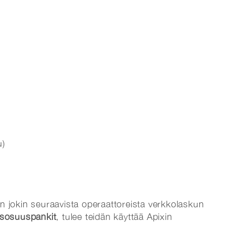
)
u)
n jokin seuraavista operaattoreista verkkolaskun
isosuuspankit
, tulee teidän käyttää Apixin