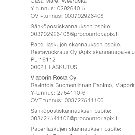
Casa Mare, Weeruska
Y-tunnus: 0292640-5
OVT-tunnus: 003702926405
Sähköpostiskannauksen osoite:
003702926405@procountor.apix.fi
Paperilaskujen skannauksen osoite:
Restavuokraus Oy (Apix skannauspalvelu
PL 16112
00021 LASKUTUS
Viaporin Resta Oy
Ravintola Suomenlinnan Panimo, Viaporin
Y-tunnus: 2754110-6
OVT-tunnus: 003727541106
Sähköpostiskannauksen osoite:
003727541106@procountor.apix.fi
Paperilaskujen skannauksen osoite: