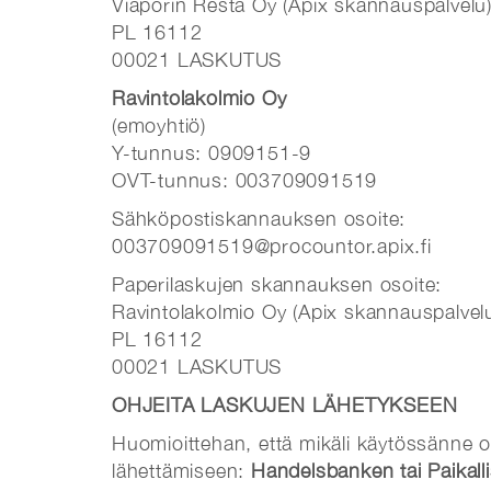
Viaporin Resta Oy (Apix skannauspalvelu
PL 16112
00021 LASKUTUS
Ravintolakolmio Oy
(emoyhtiö)
Y-tunnus: 0909151-9
OVT-tunnus: 003709091519
Sähköpostiskannauksen osoite:
003709091519@procountor.apix.fi
Paperilaskujen skannauksen osoite:
Ravintolakolmio Oy (Apix skannauspalvel
PL 16112
00021 LASKUTUS
OHJEITA LASKUJEN LÄHETYKSEEN
Huomioittehan, että mikäli käytössänne o
lähettämiseen:
Handelsbanken tai Paikall