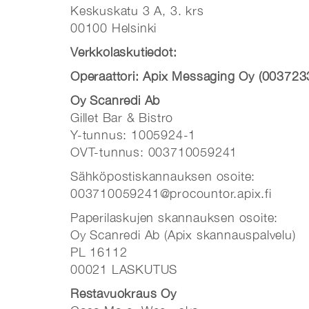
Keskuskatu 3 A, 3. krs
00100 Helsinki
Verkkolaskutiedot:
Operaattori: Apix Messaging Oy (00372
Oy Scanredi Ab
Gillet Bar & Bistro
Y-tunnus: 1005924-1
OVT-tunnus: 003710059241
Sähköpostiskannauksen osoite:
003710059241@procountor.apix.fi
Paperilaskujen skannauksen osoite:
Oy Scanredi Ab (Apix skannauspalvelu)
PL 16112
00021 LASKUTUS
Restavuokraus Oy