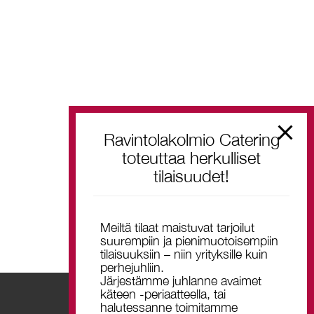
Ravintolakolmio Catering
toteuttaa herkulliset
tilaisuudet!
Meiltä tilaat maistuvat tarjoilut
suurempiin ja pienimuotoisempiin
tilaisuuksiin – niin yrityksille kuin
perhejuhliin.
Järjestämme juhlanne avaimet
käteen -periaatteella, tai
halutessanne toimitamme
TILAA UUTISKIRJE