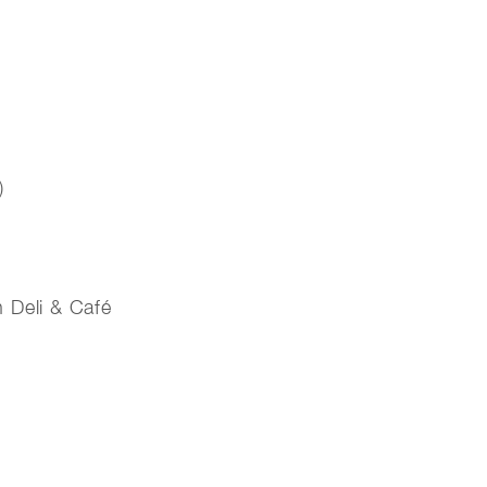
)
 Deli & Café