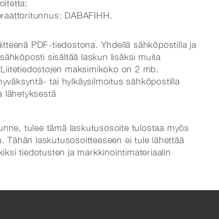
itetta:
eraattoritunnus: DABAFIHH.
iitteenä PDF-tiedostona. Yhdellä sähköpostilla ja
s sähköposti sisältää laskun lisäksi muita
ksi. Liitetiedostojen maksimikoko on 2 mb.
hyväksyntä- tai hylkäysilmoitus sähköpostilla
a lähetyksestä
unne, tulee tämä laskutusosoite tulostaa myös
n. Tähän laskutusosoitteeseen ei tule lähettää
kiksi tiedotusten ja markkinointimateriaalin