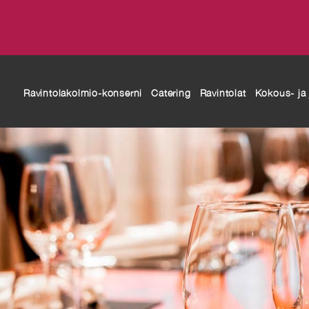
modal-check
Ravintolakolmio-konserni
Catering
Ravintolat
Kokous- ja j