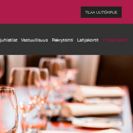
TILAA UUTISKIRJE
uhlatilat
Vastuullisuus
Rekrytointi
Lahjakortit
Yhteystiedot