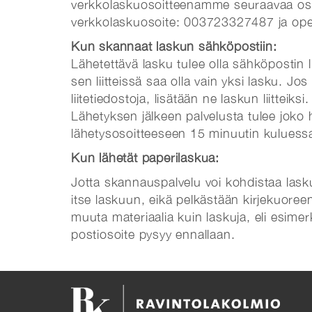
verkkolaskuosoitteenamme seuraavaa oso
verkkolaskuosoite: 003723327487 ja op
Kun skannaat laskun sähköpostiin:
Lähetettävä lasku tulee olla sähköpostin l
sen liitteissä saa olla vain yksi lasku. Jo
liitetiedostoja, lisätään ne laskun liittei
Lähetyksen jälkeen palvelusta tulee joko 
lähetysosoitteeseen 15 minuutin kuluess
Kun lähetät paperilaskua:
Jotta skannauspalvelu voi kohdistaa lask
itse laskuun, eikä pelkästään kirjekuoree
muuta materiaalia kuin laskuja, eli esimer
postiosoite pysyy ennallaan.